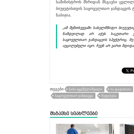
სამინისტროს მხრიდან მსგავსი ცვლილე
ბიუჯეტისთვის საყოველთაო ჯანდაცვის
ნაბიჯია.
„ამ შემთხვევაში სახელმწიფო ბიუჯეტ
ნამდვილად არ აქვს საკუთარი ჯა
საყოველთაო ჯანდაცვის სპექტრიც. მ
აუცილებელი იყო. ჩვენ არ ვართ მდიდა
თეგები
ᲑᲐᲡᲘ ᲢᲧᲔᲨᲔᲚᲐᲨᲕᲘᲚᲘ
ᲘᲐ ᲓᲐᲕᲘᲗᲐᲘᲐ
ᲡᲐᲧᲝᲕᲔᲚᲗᲐᲝ ᲯᲐᲜᲓᲐᲪᲕᲐ
ᲨᲔᲤᲐᲡᲔᲑᲐ
მსგავსი სიახლეები