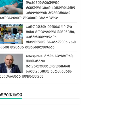
დაკავშირებულმა
რეგულაციამ სამედიცინო
პროფილის კომპანიები
იათასობით ლარით აზარალა“
ჯანდაცვის მინისტრი და
მისი მოადგილე ჟენევაში,
ჯანმრთელობის
მსოფლიო ასამბლეის 76-ე
სიაში იღებენ მონაწილეობას
4Hospitals: არის საფრთხე,
ქვეყანაში
მაღალტექნოლოგიური
სამედიცინო სერვისების
ნვითარება შეფერხდეს
რლამენტი