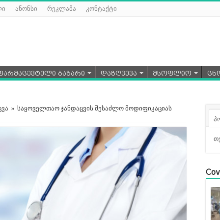
ლი
ანონსი
რეკლამა
კონტაქტი
ფარმაცევტული ბაზარი
დაზღვევა
მსოფლიო
ცნ
ცვა
»
საყოველთაო ჯანდაცვის შესაძლო მოდიფიკაციას
პ
თ
Cov