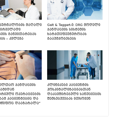
კურნალობის მაღალი
Galt & Taggart-ი: DRG მოდელი
პირველადი
ჯანდაცვის სისტემის
ვის განვითარებას
ხარჯთეფექტურობას
ბს – კვლევა
გააუმჯობესებს
ველთაო ჯანდაცვის
კლინიკები პაციენტის
ამიდან
ჰოსპიტალიზაციასთან
ტრიული ოპერაციების
დაკავშირებული სანქციების
ამ პაციენტებიც და
შემსუბუქებას ითხოვენ
მწიფოც დააზარალა“