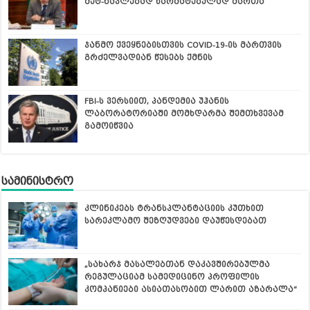
მეტ-ნაკლებად წარმატებულად მართა
ჯანმო ქვეყნებისთვის COVID-19-ის მართვის
გრძელვადიან წესებს ქმნის
FBI-ს ვერსიით, პანდემია უჰანის
ლაბორატორიაში მომხდარმა შემთხვევამ
გამოიწვია
სამინისტრო
კლინიკებს ტრანსპლანტაციის კუთხით
სარეკლამო შეზღუდვები დაუწესდებათ
„სახარჯ მასალებთან დაკავშირებულმა
რეგულაციამ სამედიცინო პროფილის
კომპანიები ასიათასობით ლარით აზარალა“