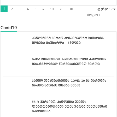
1
2
3
4
5
»
10
20
30
...
გვერდი 1 / 93
ბოლო »
Covid19
პანდემიამ კერძო ჰოსპიტალურ სექტორს
მოგება გაუზარდა – კვლევა
ზაზა წერეთელი: საქართველომ პანდემია
მეტ-ნაკლებად წარმატებულად მართა
ჯანმო ქვეყნებისთვის COVID-19-ის მართვის
გრძელვადიან წესებს ქმნის
FBI-ს ვერსიით, პანდემია უჰანის
ლაბორატორიაში მომხდარმა შემთხვევამ
გამოიწვია