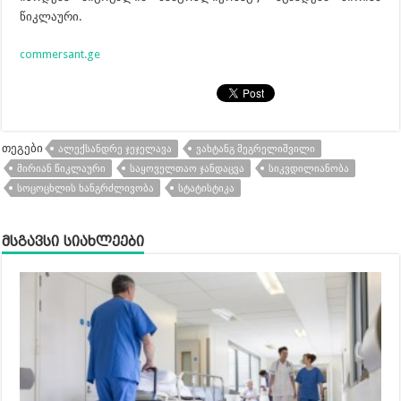
წიკლაური.
commersant.ge
თეგები
ᲐᲚᲔᲥᲡᲐᲜᲓᲠᲔ ᲯᲔᲯᲔᲚᲐᲕᲐ
ᲕᲐᲮᲢᲐᲜᲒ ᲛᲔᲒᲠᲔᲚᲘᲨᲕᲘᲚᲘ
ᲛᲘᲠᲘᲐᲜ ᲬᲘᲙᲚᲐᲣᲠᲘ
ᲡᲐᲧᲝᲕᲔᲚᲗᲐᲝ ᲯᲐᲜᲓᲐᲪᲕᲐ
ᲡᲘᲙᲕᲓᲘᲚᲘᲐᲜᲝᲑᲐ
ᲡᲝᲪᲝᲪᲮᲚᲘᲡ ᲮᲐᲜᲒᲠᲫᲚᲘᲕᲝᲑᲐ
ᲡᲢᲐᲢᲘᲡᲢᲘᲙᲐ
მსგავსი სიახლეები