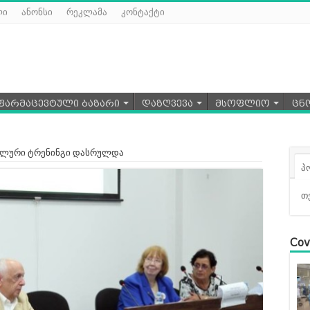
ლი
ანონსი
რეკლამა
კონტაქტი
ფარმაცევტული ბაზარი
დაზღვევა
მსოფლიო
ცნ
ტალური ტრენინგი დასრულდა
პ
თ
Cov