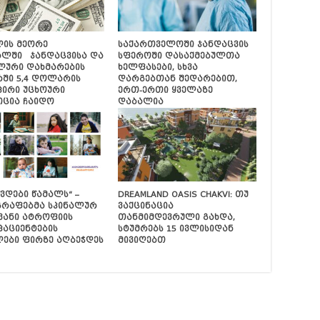
ლის მეორე
საქართველოში ჯანდაცვის
ალში ჯანდაცვისა და
სფეროში დასაქმებულთა
ლური დახმარების
ხელფასები, სხვა
რში 5,4 დოლარის
დარგებთან შედარებით,
პირი უცხოური
ერთ-ერთი ყველაზე
იცია ჩაიდო
დაბალია
წვდები წამალს“ –
DREAMLAND OASIS CHAKVI: თუ
რაფებმა სპინალურ
ვაქცინაცია
ვანი ატროფიის
თანმიმდევრული გახდა,
პაციენტების
სტუმრებს 15 ივლისიდან
ლები ფირზე აღბეჭდეს
მივიღებთ