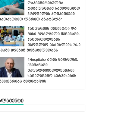
დაკავშირებულმა
რეგულაციამ სამედიცინო
პროფილის კომპანიები
იათასობით ლარით აზარალა“
ჯანდაცვის მინისტრი და
მისი მოადგილე ჟენევაში,
ჯანმრთელობის
მსოფლიო ასამბლეის 76-ე
სიაში იღებენ მონაწილეობას
4Hospitals: არის საფრთხე,
ქვეყანაში
მაღალტექნოლოგიური
სამედიცინო სერვისების
ნვითარება შეფერხდეს
რლამენტი