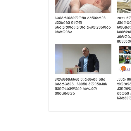
საქართველოში ბუნებრივ
2021 წ
კვებაზე მყოფ
კვარტ
ახალშობილთა რაოდენობა
სოცია
იზრდება
სექტო
პირდა
ინვესტ
პლასტიკური ქირურგი გია
„ვერ ვ
გვარამია: ჩვენი კლინიკის
ფოტოგ
შემოსავლები 30%-ით
კუნთო
შემცირდა
მქონე 
სურვი