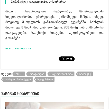
პარაზიტულ დაავადებებს, არასწორია.
მათივე ინფორმაციით, რეალურად, საქართველოში
სიკვდილიანობის უპირველესი გამომწვევი მიზეზი, ისევე,
როგორც მსოფლიოს განვითარებულ ქვეყნებში, სისხლის
მიმოქცევის სისტემის დაავადებებია. მას მოჰყვება სიმსივნური
დაავადებები, სასუნთქი სისტემის ავადმყოფობები და
ტრავმები.
interpressnews.ge
თეგები
NCDC
ᲓᲐᲐᲕᲐᲓᲔᲑᲐ
ᲡᲘᲙᲕᲓᲘᲚᲘᲐᲜᲝᲑᲐ
ᲡᲘᲛᲡᲘᲕᲜᲔ
ᲡᲘᲡᲮᲚᲘᲡ ᲛᲘᲛᲝᲥᲪᲔᲕᲐ
ᲡᲢᲐᲢᲘᲡᲢᲘᲙᲐ
მსგავსი სიახლეები