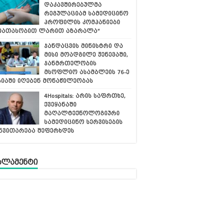
დაკავშირებულმა
რეგულაციამ სამედიცინო
პროფილის კომპანიები
იათასობით ლარით აზარალა“
ჯანდაცვის მინისტრი და
მისი მოადგილე ჟენევაში,
ჯანმრთელობის
მსოფლიო ასამბლეის 76-ე
სიაში იღებენ მონაწილეობას
4Hospitals: არის საფრთხე,
ქვეყანაში
მაღალტექნოლოგიური
სამედიცინო სერვისების
ნვითარება შეფერხდეს
რლამენტი