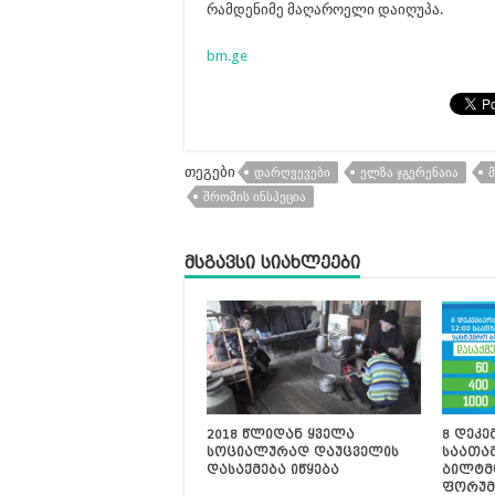
რამდენიმე მაღაროელი დაიღუპა.
bm.ge
თეგები
ᲓᲐᲠᲦᲕᲔᲕᲔᲑᲘ
ᲔᲚᲖᲐ ᲯᲒᲔᲠᲔᲜᲐᲘᲐ
ᲨᲠᲝᲛᲘᲡ ᲘᲜᲡᲞᲔᲪᲘᲐ
მსგავსი სიახლეები
2018 წლიდან ყველა
8 დეკემ
სოციალურად დაუცველის
საათა
დასაქმება იწყება
ბილტმ
ფორუმ