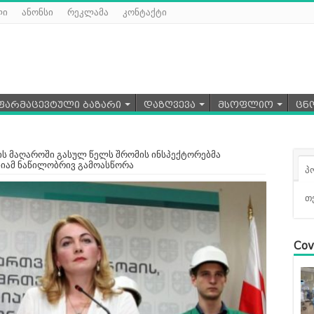
ლი
ანონსი
რეკლამა
კონტაქტი
ფარმაცევტული ბაზარი
დაზღვევა
მსოფლიო
ცნ
ს მაღაროში გასულ წელს შრომის ინსპექტორებმა
ნიამ ნაწილობრივ გამოასწორა
პ
თ
Cov