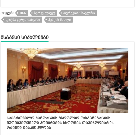
თეგები
TIKA
ᲑᲣᲠᲯᲣ ᲥᲣᲘᲣᲯᲣ
ᲗᲣᲠᲥᲔᲗᲘᲡ ᲡᲐᲔᲚᲩᲝ
ᲤᲐᲢᲛᲐ ᲯᲔᲠᲔᲜ ᲘᲐᲖᲒᲐᲜᲘ
ᲰᲣᲡᲔᲘᲜ ᲨᲐᲜᲚᲘ
მსგავსი სიახლეები
საქართველო ჯანდაცვის მსოფლიო ორგანიზაციის
მუდმივმოქმედი კომიტეტის სხდომას თავმჯდომარის
რანგში მასპინძლობს