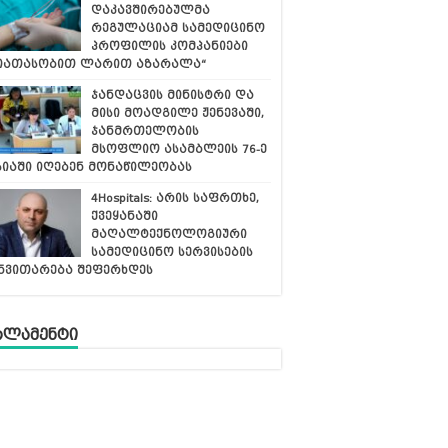
დაკავშირებულმა
რეგულაციამ სამედიცინო
პროფილის კომპანიები
იათასობით ლარით აზარალა“
ჯანდაცვის მინისტრი და
მისი მოადგილე ჟენევაში,
ჯანმრთელობის
მსოფლიო ასამბლეის 76-ე
სიაში იღებენ მონაწილეობას
4Hospitals: არის საფრთხე,
ქვეყანაში
მაღალტექნოლოგიური
სამედიცინო სერვისების
ნვითარება შეფერხდეს
რლამენტი