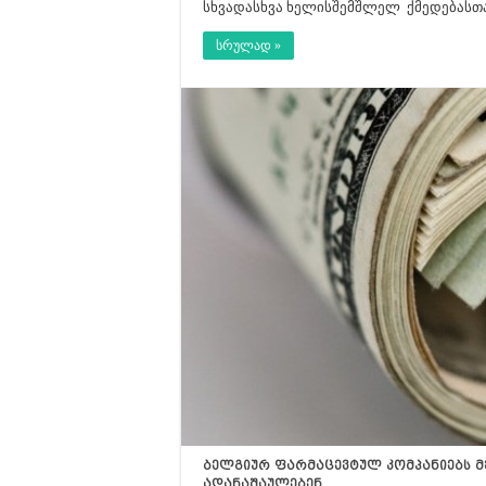
სხვადასხვა ხელისშემშლელ ქმედებასთა
სრულად »
ბელგიურ ფარმაცევტულ კომპანიებს მ
ადანაშაულებენ