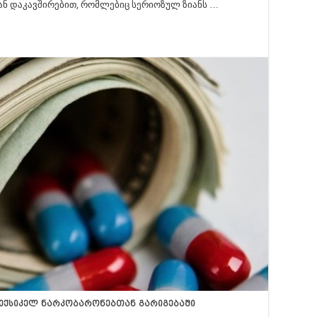
ნ დაკავშირებით, რომლებიც სერიოზულ ზიანს …
ექსიკელ ნარკობარონებთან გარიგებაში