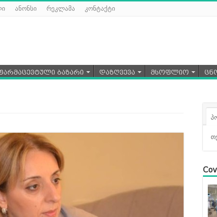
ლი
ანონსი
რეკლამა
კონტაქტი
ფარმაცევტული ბაზარი
დაზღვევა
მსოფლიო
ცნ
პ
თ
Cov